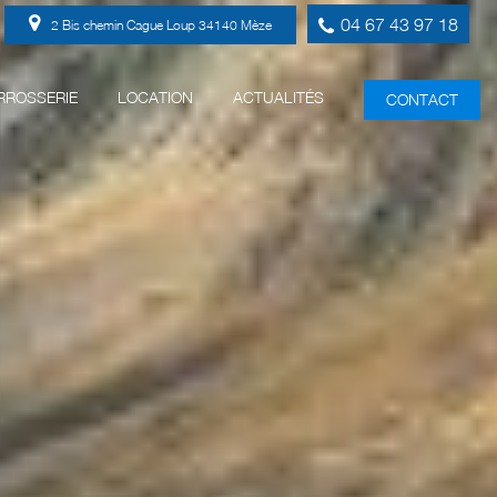
04 67 43 97 18
2 Bis chemin Cague Loup
34140
Mèze
RROSSERIE
LOCATION
ACTUALITÉS
CONTACT