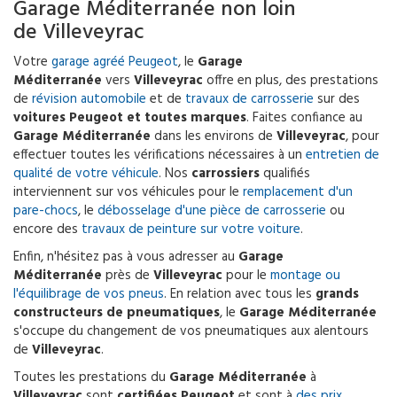
Garage Méditerranée non loin
de Villeveyrac
Votre
garage agréé Peugeot
, le
Garage
Méditerranée
vers
Villeveyrac
offre en plus, des prestations
de
révision automobile
et de
travaux de carrosserie
sur des
voitures Peugeot et toutes marques
. Faites confiance au
Garage Méditerranée
dans les environs de
Villeveyrac
, pour
effectuer toutes les vérifications nécessaires à un
entretien de
qualité de votre véhicule
. Nos
carrossiers
qualifiés
interviennent sur vos véhicules pour le
remplacement d'un
pare-chocs
, le
débosselage d'une pièce de carrosserie
ou
encore des
travaux de peinture sur votre voiture
.
Enfin, n'hésitez pas à vous adresser au
Garage
Méditerranée
près de
Villeveyrac
pour le
montage ou
l'équilibrage de vos pneus
. En relation avec tous les
grands
constructeurs de pneumatiques
, le
Garage Méditerranée
s'occupe du changement de vos pneumatiques aux alentours
de
Villeveyrac
.
Toutes les prestations du
Garage Méditerranée
à
Villeveyrac
sont
certifiées Peugeot
et sont à
des prix