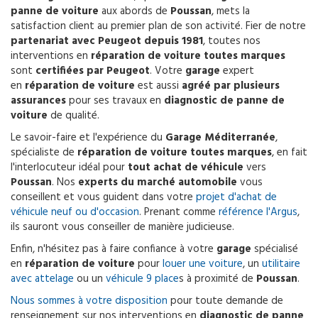
panne de voiture
aux abords de
Poussan
, mets la
satisfaction client au premier plan de son activité. Fier de notre
partenariat avec Peugeot depuis 1981
, toutes nos
interventions en
réparation de voiture toutes marques
sont
certifiées par Peugeot
. Votre
garage
expert
en
réparation de voiture
est aussi
agréé par plusieurs
assurances
pour ses travaux en
diagnostic de panne de
voiture
de qualité.
Le savoir-faire et l'expérience du
Garage Méditerranée
,
spécialiste de
réparation de voiture toutes marques
, en fait
l'interlocuteur idéal pour
tout achat de véhicule
vers
Poussan
. Nos
experts du marché automobile
vous
conseillent et vous guident dans votre
projet d'achat de
véhicule neuf ou d'occasion
. Prenant comme
référence l'Argus
,
ils sauront vous conseiller de manière judicieuse.
Enfin, n'hésitez pas à faire confiance à votre
garage
spécialisé
en
réparation de voiture
pour
louer une voiture
, un
utilitaire
avec attelage
ou un
véhicule 9 place
s à proximité de
Poussan
.
Nous sommes à votre disposition
pour toute demande de
renseignement sur nos interventions en
diagnostic de panne