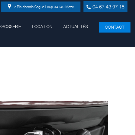
04 67 43 97 18
2 Bis chemin Cague Loup
34140
Mèze
RROSSERIE
LOCATION
ACTUALITÉS
CONTACT