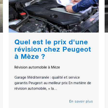
Quel est le prix d'une
révision chez Peugeot
à Mèze ?
Révision automobile à Mèze
Garage Méditerranée : qualité et service
garantis Peugeot au meilleur prix En matière de
révision automobile, « la…
En savoir plus