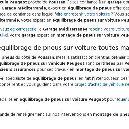
cule Peugeot
proche de
Poussan
. Faites confiance à un
garage
don
e
Garage Méditerranée
, expert en
équilibrage de pneus
offre des
rage de confiance dans lequel
faire entretenir votre voiture
? Vous s
iterranée
, votre expert en
équilibrage de pneus sur voiture Pe
avaux de carrosserie
, le
Garage Méditerranée
repeint votre voiture
i-ci
, votre
garage
expert en
montage de pneus sur voiture Peu
équilibrage de pneus sur voiture toutes m
 pneus
du côté de
Poussan
, mets la satisfaction client au premier 
quilibrage de pneus sur véhicule Peugeot
sont
certifiées par 
sieurs assurances
pour ses travaux en
montage de pneus sur vo
ée
, spécialiste de
équilibrage de pneus
, en fait l'interlocuteur idé
onseillent et vous guident dans votre
projet d'achat de véhicule n
cialisé en
équilibrage de pneus sur voiture Peugeot
pour
louer 
nde de renseignement sur nos interventions en
montage de pneu