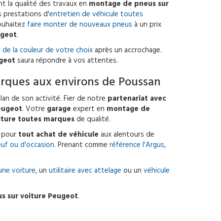
t la qualité des travaux en
montage de pneus sur
 prestations d'
entretien de véhicule toutes
ouhaitez
faire monter de nouveaux pneus
à un prix
ugeot
.
 de la couleur de votre choix
après un accrochage.
geot
saura répondre à vos attentes.
arques aux environs de Poussan
plan de son activité. Fier de notre
partenariat avec
Peugeot
. Votre
garage
expert en
montage de
iture toutes marques
de qualité.
al pour
tout achat de véhicule
aux alentours de
euf ou d'occasion
. Prenant comme
référence l'Argus
,
une voiture
, un
utilitaire avec attelage
ou un
véhicule
s sur voiture Peugeot
.