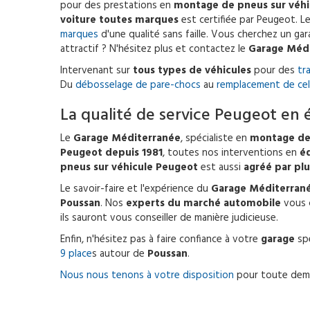
pour des prestations en
montage de pneus sur véhi
voiture toutes marques
est certifiée par Peugeot. L
marques
d'une qualité sans faille. Vous cherchez un ga
attractif ? N'hésitez plus et contactez le
Garage Méd
Intervenant sur
tous types de véhicules
pour des
tr
Du
débosselage de pare-chocs
au
remplacement de celu
La qualité de service Peugeot en 
Le
Garage Méditerranée
, spécialiste en
montage de
Peugeot depuis 1981
, toutes nos interventions en
é
pneus sur véhicule Peugeot
est aussi
agréé par plu
Le savoir-faire et l'expérience du
Garage Méditerran
Poussan
. Nos
experts du marché automobile
vous c
ils sauront vous conseiller de manière judicieuse.
Enfin, n'hésitez pas à faire confiance à votre
garage
spé
9 place
s autour de
Poussan
.
Nous nous tenons à votre disposition
pour toute dema